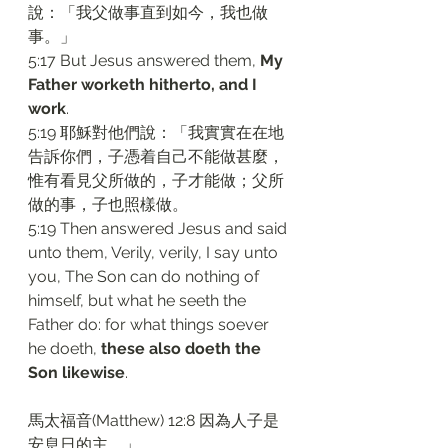
說：「我父做事直到如今，我也做
事。」
5:17 But Jesus answered them, 
My 
Father worketh hitherto, and I 
work
.
5:19 耶穌對他們說：「我實實在在地
告訴你們，子憑着自己不能做甚麼，
惟有看見父所做的，子才能做；父所
做的事，子也照樣做。
5:19 Then answered Jesus and said 
unto them, Verily, verily, I say unto 
you, The Son can do nothing of 
himself, but what he seeth the 
Father do: for what things soever 
he doeth, 
these also doeth the 
Son likewise
.
馬太福音(Matthew) 12:8 因為人子是
安息日的主。」