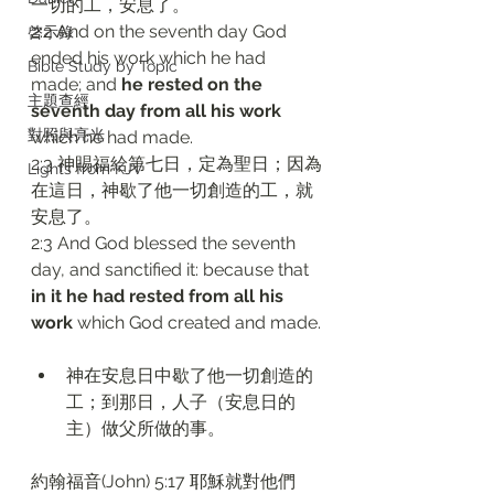
一切的工，安息了。
2:2 And on the seventh day God 
啓示錄
ended his work which he had 
Bible Study by Topic
made; and 
he rested on the 
主題查經
seventh day from all his work
對照與亮光
which he had made.
2:3 神賜福給第七日，定為聖日；因為
Lights from KJV
在這日，神歇了他一切創造的工，就
安息了。
2:3 And God blessed the seventh 
day, and sanctified it: because that 
in it he had rested from all his 
work
 which God created and made.
神在安息日中歇了他一切創造的
工；到那日，人子（安息日的
主）做父所做的事。
約翰福音(John) 5:17 耶穌就對他們