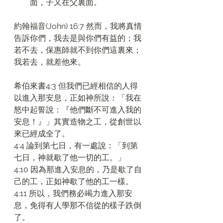
面，子又在父裏面。
約翰福音(John) 16:7 然而，我將真情
告訴你們，我去是與你們有益的；我
若不去，保惠師就不到你們這裏來；
我若去，就差他來。
希伯來書4:3 但我們已經相信的人得
以進入那安息，正如神所說：「我在
怒中起誓說：『他們斷不可進入我的
安息！』」其實造物之工，從創世以
來已經成全了。
4:4 論到第七日，有一處說：「到第
七日，神就歇了他一切的工。」
4:10 因為那進入安息的，乃是歇了自
己的工，正如神歇了他的工一樣。
4:11 所以，我們務必竭力進入那安
息，免得有人學那不信從的樣子跌倒
了。