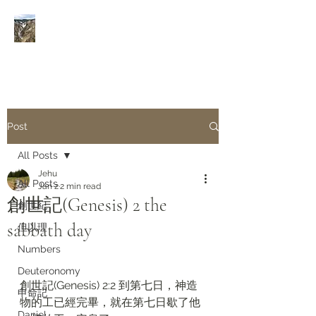
Rivers of Living Water
活
水河
Post
All Posts
Jehu
All Posts
Jan 2
2 min read
創世記(Genesis) 2 the
創世紀
sabbath day
但以理
Numbers
Deuteronomy‬
創世記(Genesis) 2:2 到第七日，神造
申命記
物的工已經完畢，就在第七日歇了他
Daniel