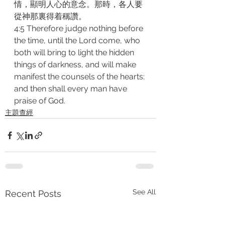
情，顯明人心的意念。那時，各人要
從神那裏得着稱讚。
4:5 Therefore judge nothing before 
the time, until the Lord come, who 
both will bring to light the hidden 
things of darkness, and will make 
manifest the counsels of the hearts: 
and then shall every man have 
praise of God.
主題查經
See All
Recent Posts