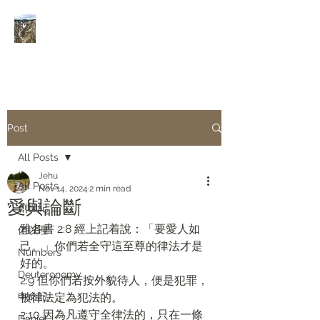
Rivers of Living Water
活
水河
Post
All Posts
Jehu
All Posts
Nov 14, 2024
2 min read
愛與論斷
創世紀
雅各書 2:8 經上記着說：「要愛人如
但以理
己。」你們若全守這至尊的律法才是
Numbers
好的。
Deuteronomy‬
2:9 但你們若按外貌待人，便是犯罪，
申命記
被律法定為犯法的。
2:10 因為凡遵守全律法的，只在一條
Daniel