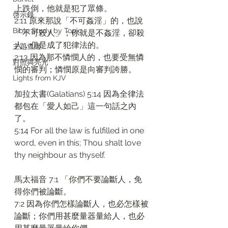
上跌倒，他就是犯了眾條。
啓示錄
2:11 原來那說「不可姦淫」的，也說
Bible Study by Topic
「不可殺人」；你就是不姦淫，卻殺
人，仍是成了犯律法的。
主題查經
2:13 因為那不憐憫人的，也要受無憐
對照與亮光
憫的審判；憐憫原是向審判誇勝。
Lights from KJV
加拉太書(Galatians) 5:14 因為全律法
都包在「愛人如己」這一句話之內
了。
5:14 For all the law is fulfilled in one 
word, even in this; Thou shalt love 
thy neighbour as thyself.
馬太福音 7:1 「你們不要論斷人，免
得你們被論斷。
7:2 因為你們怎樣論斷人，也必怎樣被
論斷；你們用甚麼量器量給人，也必