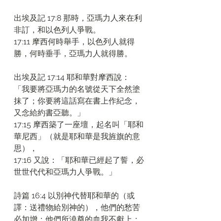
出埃及記 17:8 那時，亞瑪力人來在利
非訂，和以色列人爭戰。
17:11 摩西何時舉手，以色列人就得
勝，何時垂手，亞瑪力人就得勝。
出埃及記 17:14 耶和華對摩西說：
「我要將亞瑪力的名號從天下全然塗
抹了；你要將這話寫在書上作紀念，
又念給約書亞聽。」
17:15 摩西築了一座壇，起名叫「耶和
華尼西」（就是耶和華是我旌旗的意
思），
17:16 又說：「耶和華已經起了誓，必
世世代代和亞瑪力人爭戰。」
詩篇 16:4 以別神代替耶和華的（或
譯：送禮物給別神的），他們的愁苦
必加增；他們所澆奠的血我不獻上；