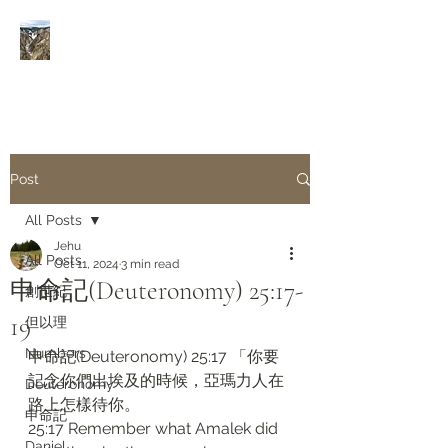
Rivers of Living Water
活
水河
Post
All Posts
Jehu
All Posts
Oct 11, 2024
3 min read
申命記(Deuteronomy) 25:17-
創世紀
19
但以理
Numbers
申命記(Deuteronomy) 25:17 「你要
記念你們出埃及的時候，亞瑪力人在
Deuteronomy‬
路上怎樣待你。
申命記
25:17 Remember what Amalek did 
Daniel