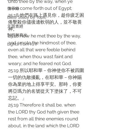
unto thee by the way, when ye 
were come forth out of Egypt;
啓示錄
25:18 他們在路上遇見你，趁你疲乏困
Bible Study by Topic
倦擊殺你儘後邊軟弱的人，並不敬畏
主題查經
神。
對照與亮光
25:18 How he met thee by the way, 
and smote the hindmost of thee, 
Lights from KJV
even all that were feeble behind 
thee, when thou wast faint and 
weary; and he feared not God.
25:19 所以耶和華－你神使你不被四圍
一切的仇敵擾亂，在耶和華－你神賜
你為業的地上得享平安。那時，你要
將亞瑪力的名號從天下塗抹了，不可
忘記。」
25:19 Therefore it shall be, when 
the LORD thy God hath given thee 
rest from all thine enemies round 
about, in the land which the LORD 